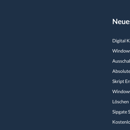
Neues
Digital 
Windows
Ausschal
Absolute
Skript E
Windows:
Löschen 
Sipgate 
Kostenl